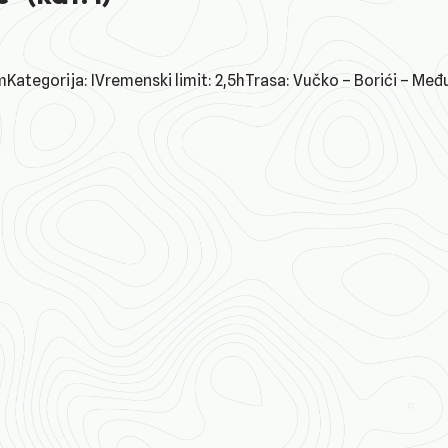
ategorija: IVremenski limit: 2,5hTrasa: Vučko – Borići – Među