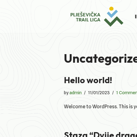
Skip
to
content
Uncategoriz
Hello world!
by
admin
11/01/2023
1 Commen
Welcome to WordPress. This is your
Staza “Dvije drage”